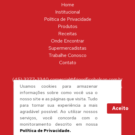
Home
Institucional
Política de Privacidade
Produtos
Receitas
Onde Encontrar
Supermercadistas
Trabalhe Conosco
Contato
(45) 3277-3340 comercial@frigorificobolson.com.br
Usamos cookies para armazenar
R. Edvino Frank - Centro Industrial Meinolfo H. Heiss
informações sobre como você usa o
Saída para São Pedro - 85915-100 - Toledo/PR
nosso site e as páginas que visita. Tudo
para tornar sua experiência a mais
Aceito
agradável possível. Ao utilizar nossos
serviços, você concorda com o
monitoramento descrito em nossa
Política de Privacidade.
CNPJ 03.125.991/0002-08. Todos os direitos reservados. Desenvolvido por
Mova
.