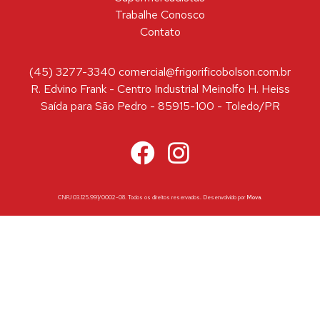
Trabalhe Conosco
Contato
(45) 3277-3340 comercial@frigorificobolson.com.br
R. Edvino Frank - Centro Industrial Meinolfo H. Heiss
Saída para São Pedro - 85915-100 - Toledo/PR
CNPJ 03.125.991/0002-08. Todos os direitos reservados. Desenvolvido por
Mova
.