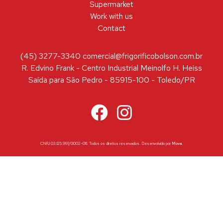
Supermarket
Work with us
Contact
(45) 3277-3340 comercial@frigorificobolson.com.br
R. Edvino Frank - Centro Industrial Meinolfo H. Heiss
Saída para São Pedro - 85915-100 - Toledo/PR
CNPJ 03.125.991/0002-08. Todos os direitos reservados. Desenvolvido por
Mova
.