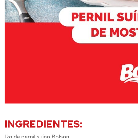
INGREDIENTES:
1kg de pernil suíno Bolson